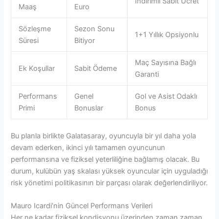
İndirimli Sabit Ücret
Maaş
Euro
Sözleşme
Sezon Sonu
1+1 Yıllık Opsiyonlu
Süresi
Bitiyor
Maç Sayısına Bağlı
Ek Koşullar
Sabit Ödeme
Garanti
Performans
Genel
Gol ve Asist Odaklı
Primi
Bonuslar
Bonus
Bu planla birlikte Galatasaray, oyuncuyla bir yıl daha yola
devam ederken, ikinci yılı tamamen oyuncunun
performansına ve fiziksel yeterliliğine bağlamış olacak. Bu
durum, kulübün yaş skalası yüksek oyuncular için uyguladığı
risk yönetimi politikasının bir parçası olarak değerlendiriliyor.
Mauro Icardi’nin Güncel Performans Verileri
Her ne kadar fiziksel kondisyonu üzerinden zaman zaman