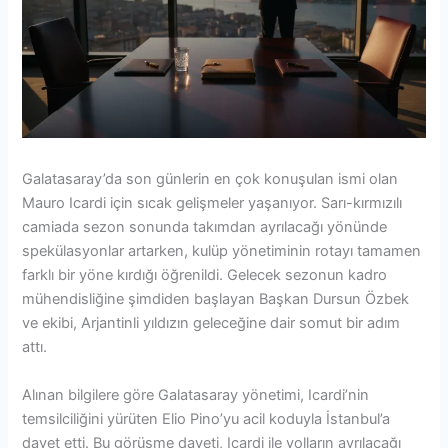
Galatasaray’da son günlerin en çok konuşulan ismi olan
Mauro Icardi için sıcak gelişmeler yaşanıyor. Sarı-kırmızılı
camiada sezon sonunda takımdan ayrılacağı yönünde
spekülasyonlar artarken, kulüp yönetiminin rotayı tamamen
farklı bir yöne kırdığı öğrenildi. Gelecek sezonun kadro
mühendisliğine şimdiden başlayan Başkan Dursun Özbek
ve ekibi, Arjantinli yıldızın geleceğine dair somut bir adım
attı.
Alınan bilgilere göre Galatasaray yönetimi, Icardi’nin
temsilciliğini yürüten Elio Pino’yu acil koduyla İstanbul’a
davet etti. Bu görüşme daveti, Icardi ile yolların ayrılacağı