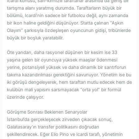
Icardi konusu, sarı-kırmızılı taraftarlar arasında da geniş bir
tartışma alanı yaratmış durumda. Taraftarların büyük bir
bölümü, Icardi’nin sadece bir futbolcu değil, aynı zamanda
bir ikon haline geldiğini düşünüyor. Statta çalınan “Aşkın
Olayım” şarkısıyla özdeşleşen oyuncunun gidişi, tribünlerde
büyük bir boşluk yaratabilir.
Öte yandan, daha rasyonel düşünen bir kesim ise 33
yaşına gelen bir oyuncuya yüksek maaşlar ödenmesi
yerine, potansiyeli yüksek ve daha dinamik bir santrforun
takıma kazandırılması gerektiğini savunuyor. Yönetim ise bu
iki görüşü dengeleyerek, hem taraftarı mutlu edecek hem de
kulübün mali yapısını sarsmayacak “orta yol” bir formül
üzerinde çalışıyor.
Görüşme Sonrası Beklenen Senaryolar
İstanbul’da gerçekleşecek zirveden çıkacak sonuç,
Galatasaray’ın transfer politikasını doğrudan
şekillendirecek. Eğer Elio Pino ve Icardi tarafı, yönetimin