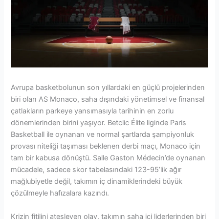
Avrupa basketbolunun son yıllardaki en güçlü projelerinden
biri olan AS Monaco, saha dışındaki yönetimsel ve finansal
çatlakların parkeye yansımasıyla tarihinin en zorlu
dönemlerinden birini yaşıyor. Betclic Élite liginde Paris
Basketball ile oynanan ve normal şartlarda şampiyonluk
provası niteliği taşıması beklenen derbi maçı, Monaco için
tam bir kabusa dönüştü. Salle Gaston Médecin’de oynanan
mücadele, sadece skor tabelasındaki 123-95’lik ağır
mağlubiyetle değil, takımın iç dinamiklerindeki büyük
çözülmeyle hafızalara kazındı.
Krizin fitilini ateşleyen olay, takımın saha içi liderlerinden biri