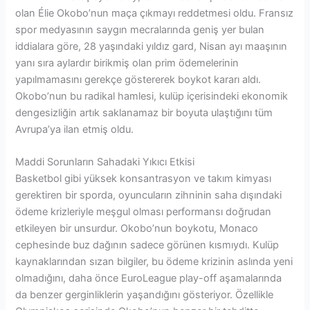
olan Élie Okobo’nun maça çıkmayı reddetmesi oldu. Fransız
spor medyasının saygın mecralarında geniş yer bulan
iddialara göre, 28 yaşındaki yıldız gard, Nisan ayı maaşının
yanı sıra aylardır birikmiş olan prim ödemelerinin
yapılmamasını gerekçe göstererek boykot kararı aldı.
Okobo’nun bu radikal hamlesi, kulüp içerisindeki ekonomik
dengesizliğin artık saklanamaz bir boyuta ulaştığını tüm
Avrupa’ya ilan etmiş oldu.
Maddi Sorunların Sahadaki Yıkıcı Etkisi
Basketbol gibi yüksek konsantrasyon ve takım kimyası
gerektiren bir sporda, oyuncuların zihninin saha dışındaki
ödeme krizleriyle meşgul olması performansı doğrudan
etkileyen bir unsurdur. Okobo’nun boykotu, Monaco
cephesinde buz dağının sadece görünen kısmıydı. Kulüp
kaynaklarından sızan bilgiler, bu ödeme krizinin aslında yeni
olmadığını, daha önce EuroLeague play-off aşamalarında
da benzer gerginliklerin yaşandığını gösteriyor. Özellikle