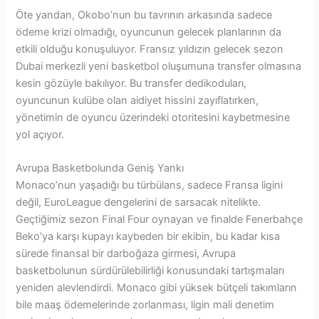
Öte yandan, Okobo’nun bu tavrının arkasında sadece
ödeme krizi olmadığı, oyuncunun gelecek planlarının da
etkili olduğu konuşuluyor. Fransız yıldızın gelecek sezon
Dubai merkezli yeni basketbol oluşumuna transfer olmasına
kesin gözüyle bakılıyor. Bu transfer dedikoduları,
oyuncunun kulübe olan aidiyet hissini zayıflatırken,
yönetimin de oyuncu üzerindeki otoritesini kaybetmesine
yol açıyor.
Avrupa Basketbolunda Geniş Yankı
Monaco’nun yaşadığı bu türbülans, sadece Fransa ligini
değil, EuroLeague dengelerini de sarsacak nitelikte.
Geçtiğimiz sezon Final Four oynayan ve finalde Fenerbahçe
Beko’ya karşı kupayı kaybeden bir ekibin, bu kadar kısa
sürede finansal bir darboğaza girmesi, Avrupa
basketbolunun sürdürülebilirliği konusundaki tartışmaları
yeniden alevlendirdi. Monaco gibi yüksek bütçeli takımların
bile maaş ödemelerinde zorlanması, ligin mali denetim