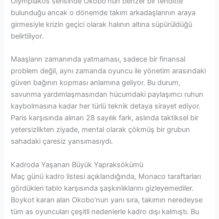
Olympiakos serisinde Okobo’nun benzer bir tehditte
bulunduğu ancak o dönemde takım arkadaşlarının araya
girmesiyle krizin geçici olarak halının altına süpürüldüğü
belirtiliyor.
Maaşların zamanında yatmaması, sadece bir finansal
problem değil, aynı zamanda oyuncu ile yönetim arasındaki
güven bağının kopması anlamına geliyor. Bu durum,
savunma yardımlaşmasından hücumdaki paylaşımcı ruhun
kaybolmasına kadar her türlü teknik detaya sirayet ediyor.
Paris karşısında alınan 28 sayılık fark, aslında taktiksel bir
yetersizlikten ziyade, mental olarak çökmüş bir grubun
sahadaki çaresiz yansımasıydı.
Kadroda Yaşanan Büyük Yapraksökümü
Maç günü kadro listesi açıklandığında, Monaco taraftarları
gördükleri tablo karşısında şaşkınlıklarını gizleyemediler.
Boykot kararı alan Okobo’nun yanı sıra, takımın neredeyse
tüm as oyuncuları çeşitli nedenlerle kadro dışı kalmıştı. Bu