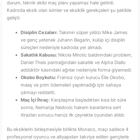
durum, teknik ekibi maç planı yapamaz hale getirdi.
Kadroda eksik olan isimler ve eksiklik gerekçeleri şu şekilde
gelişti:
Disiplin Cezaları:
Takımın süper yıldızı Mike James
ve genç yetenek Juhann Begarin, kulüp içi disiplin
süreçleri nedeniyle kadroda yer almadı.
Sakatlık Kabusu:
Nikola Mirotic baldırındaki problem,
Daniel Theis parmağındaki sakatlık ve Alpha Diallo
addüktör kasındaki ağrılar nedeniyle forma giyemedi.
Okobo Boykotu:
Fransız oyun kurucu Élie Okobo,
maaş ve prim ödemeleri yapılmadığı için sahaya
çıkmayı reddetti.
Maç İçi İhraç:
Karşılaşma başladıktan kısa bir süre
sonra, Nemanja Nedovic hakem kararlarına sert
itirazları sonucu henüz ilk çeyrekte oyundan atıldı.
Bu eksiklerin birleşmesiyle birlikte Monaco, maçı sadece 4
profesyonel oyuncu ve altyapıdan takviye edilen gençlerle