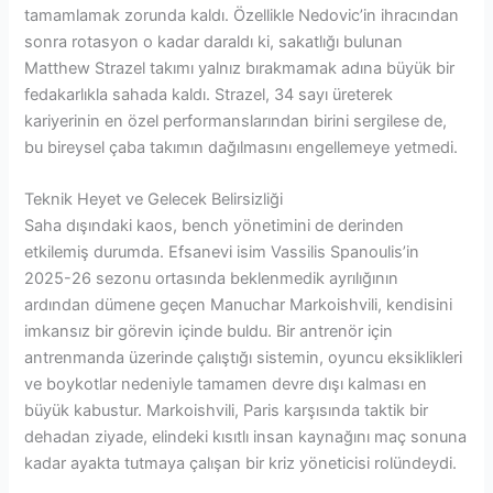
tamamlamak zorunda kaldı. Özellikle Nedovic’in ihracından
sonra rotasyon o kadar daraldı ki, sakatlığı bulunan
Matthew Strazel takımı yalnız bırakmamak adına büyük bir
fedakarlıkla sahada kaldı. Strazel, 34 sayı üreterek
kariyerinin en özel performanslarından birini sergilese de,
bu bireysel çaba takımın dağılmasını engellemeye yetmedi.
Teknik Heyet ve Gelecek Belirsizliği
Saha dışındaki kaos, bench yönetimini de derinden
etkilemiş durumda. Efsanevi isim Vassilis Spanoulis’in
2025-26 sezonu ortasında beklenmedik ayrılığının
ardından dümene geçen Manuchar Markoishvili, kendisini
imkansız bir görevin içinde buldu. Bir antrenör için
antrenmanda üzerinde çalıştığı sistemin, oyuncu eksiklikleri
ve boykotlar nedeniyle tamamen devre dışı kalması en
büyük kabustur. Markoishvili, Paris karşısında taktik bir
dehadan ziyade, elindeki kısıtlı insan kaynağını maç sonuna
kadar ayakta tutmaya çalışan bir kriz yöneticisi rolündeydi.