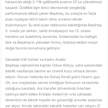
karşısında aldığı 2-1’lik galibiyetle puanını 52’ye yükseltmeyi
başardı. Özellikle ligin ikinci devresinde sergilediği
performansla dikkat çeken Beşiktaş, bu süreçte en fazla
puan toplayan ikinci takım olma unvanını elinde
bulunduruyor. Şu anki puan tablosuna bakıldığında Beşiktaş
5. sırada yer alırken, rakibi Antalyaspor ise 13. sırada
kendine yer bulabilmiş durumda. Sıralamadaki bu belirgin
fark ve Beşiktaş’ın yükselen formu, İstanbul ekibini maçın
doğal favorisi konumuna getiriyor.
Sahadaki Kilit İsimler ve Kadro Analizi
Beşiktaş cephesinde kaptan Orkun Kökçü, saha içerisindeki
liderlik vasıflarıyla takımın en önemli kozu olmaya devam
ediyor. Hücum hattında ise Güney Koreli golcü Hyeon-gyu
Oh, son maçlardaki skorer kimliğiyle formunun zirvesinde
olduğunu kanıtladı. Ara transfer döneminde İnter’den
kadroya dahil edilen Kristjan Asllani’nin orta sahadaki
dinamizmi de teknik heyetin en güvendiği unsurlar arasında
yer alıyor. Ancak takımdaki sakatlık haberleri can sıkıyor; El