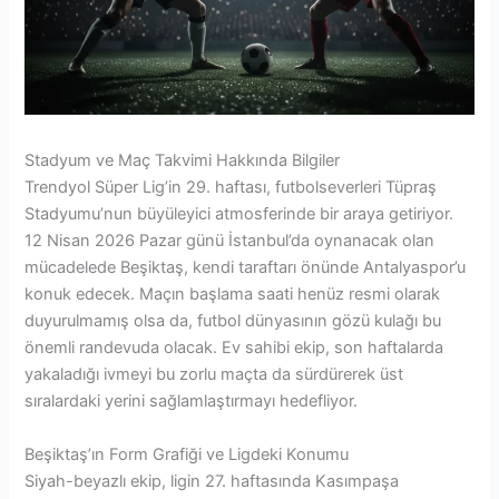
Stadyum ve Maç Takvimi Hakkında Bilgiler
Trendyol Süper Lig’in 29. haftası, futbolseverleri Tüpraş
Stadyumu’nun büyüleyici atmosferinde bir araya getiriyor.
12 Nisan 2026 Pazar günü İstanbul’da oynanacak olan
mücadelede Beşiktaş, kendi taraftarı önünde Antalyaspor’u
konuk edecek. Maçın başlama saati henüz resmi olarak
duyurulmamış olsa da, futbol dünyasının gözü kulağı bu
önemli randevuda olacak. Ev sahibi ekip, son haftalarda
yakaladığı ivmeyi bu zorlu maçta da sürdürerek üst
sıralardaki yerini sağlamlaştırmayı hedefliyor.
Beşiktaş’ın Form Grafiği ve Ligdeki Konumu
Siyah-beyazlı ekip, ligin 27. haftasında Kasımpaşa