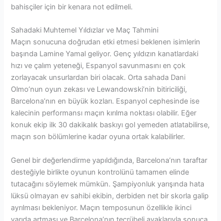
bahisçiler için bir kenara not edilmeli.
Sahadaki Muhtemel Yıldızlar ve Maç Tahmini
Maçın sonucuna doğrudan etki etmesi beklenen isimlerin
başında Lamine Yamal geliyor. Genç yıldızın kanatlardaki
hızı ve çalım yeteneği, Espanyol savunmasını en çok
zorlayacak unsurlardan biri olacak. Orta sahada Dani
Olmo’nun oyun zekası ve Lewandowski’nin bitiriciliği,
Barcelona’nın en büyük kozları. Espanyol cephesinde ise
kalecinin performansı maçın kırılma noktası olabilir. Eğer
konuk ekip ilk 30 dakikalık baskıyı gol yemeden atlatabilirse,
maçın son bölümlerine kadar oyuna ortak kalabilirler.
Genel bir değerlendirme yapıldığında, Barcelona’nın taraftar
desteğiyle birlikte oyunun kontrolünü tamamen elinde
tutacağını söylemek mümkün. Şampiyonluk yarışında hata
lüksü olmayan ev sahibi ekibin, derbiden net bir skorla galip
ayrılması bekleniyor. Maçın temposunun özellikle ikinci
yarıda artması ve Barcelona’nın tecrübeli ayaklarıyla sonuca