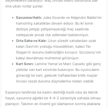
seçeneklerini daraltıyor. Maç öncesi kadro durumuna dair
öne çıkan notlar şunlar:
Savunma Hattı:
Jules Kounde ve Alejandro Balde’nin
hamstring sakatlıkları devam ediyor. Bu iki ismin
derbiye yetişip yetişemeyeceği maç saatinde
netleşecek ancak risk edilmeleri beklenmiyor.
Orta Saha ve Kale:
Uzun süredir sahalardan uzak
kalan Gavi’nin yokluğu hissedilirken, kaleci Ter
Stegen’in durumu belirsizliğini koruyor. Szczesny’nin
kaleyi devralması muhtemel görünüyor.
Kart Sınırı:
Lamine Yamal ve Marc Casado gibi genç
yıldızlar sarı kart sınırında bulunuyor. Bu oyuncuların
göreceği bir kart, gelecek haftalardaki kritik maçlar
öncesi cezalı duruma düşmelerine neden olabilir.
Espanyol tarafında ise kadro derinliği kısıtlı olsa da teknik
heyet, savunma ağırlıklı bir 4-4-2 sistemiyle sahada olmayı
planlıyor. Takımın en önemli gol silahlarının kontra ataklarla