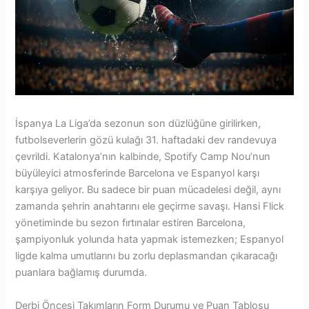
İspanya La Liga’da sezonun son düzlüğüne girilirken,
futbolseverlerin gözü kulağı 31. haftadaki dev randevuya
çevrildi. Katalonya’nın kalbinde, Spotify Camp Nou’nun
büyüleyici atmosferinde Barcelona ve Espanyol karşı
karşıya geliyor. Bu sadece bir puan mücadelesi değil, aynı
zamanda şehrin anahtarını ele geçirme savaşı. Hansi Flick
yönetiminde bu sezon fırtınalar estiren Barcelona,
şampiyonluk yolunda hata yapmak istemezken; Espanyol
ligde kalma umutlarını bu zorlu deplasmandan çıkaracağı
puanlara bağlamış durumda.
Derbi Öncesi Takımların Form Durumu ve Puan Tablosu