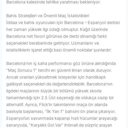
Barcelona kalesinde tehlike yaratması bekleniyor.
Bahis Stratejileri ve Önemli Maç İstatistikleri
İddaa ve bahis oyuncuları için Barcelona – Espanyol derbisi
her zaman yüksek ilgi odağı olmuştur. Kağıt üzerinde
Barcelona net favori görünse de derbi dinamiği farklı
seçenekleri beraberinde getiriyor. Uzmanların ve
istatistiklerin işaret ettiği bazı önemli noktalar şunlardır:
Barcelona’nın iç saha performansı göz önüne alındığında
“Maç Sonucu 1” tercihi en güvenli liman olarak duruyor.
Ancak oranları yükseltmek isteyenler için handikaplı
galibiyet seçenekleri de değerlendirilebilir. Barcelona’nın
ligdeki maçlarının büyük bir bölümü yüksek skorla
tamamlandığı için 2.5 Üst seçeneği de oldukça cazip bir
alternatif. Ayrıca, Flick’in takımlarının maça ön alanda
baskıyla başlaması, “İlk Yarı 1” bahsini ön plana çıkarıyor.
Espanyol’un savunmada kapanıp hızlı hücumlar arayacağı
senaryoda, “Karşılıklı Gol Var” ihtimali de sürpriz arayan