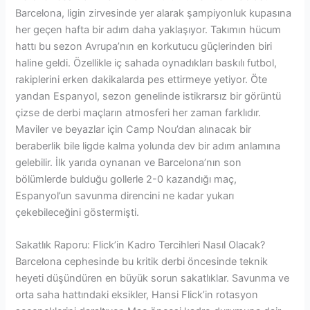
Barcelona, ligin zirvesinde yer alarak şampiyonluk kupasına
her geçen hafta bir adım daha yaklaşıyor. Takımın hücum
hattı bu sezon Avrupa’nın en korkutucu güçlerinden biri
haline geldi. Özellikle iç sahada oynadıkları baskılı futbol,
rakiplerini erken dakikalarda pes ettirmeye yetiyor. Öte
yandan Espanyol, sezon genelinde istikrarsız bir görüntü
çizse de derbi maçların atmosferi her zaman farklıdır.
Maviler ve beyazlar için Camp Nou’dan alınacak bir
beraberlik bile ligde kalma yolunda dev bir adım anlamına
gelebilir. İlk yarıda oynanan ve Barcelona’nın son
bölümlerde bulduğu gollerle 2-0 kazandığı maç,
Espanyol’un savunma direncini ne kadar yukarı
çekebileceğini göstermişti.
Sakatlık Raporu: Flick’in Kadro Tercihleri Nasıl Olacak?
Barcelona cephesinde bu kritik derbi öncesinde teknik
heyeti düşündüren en büyük sorun sakatlıklar. Savunma ve
orta saha hattındaki eksikler, Hansi Flick’in rotasyon