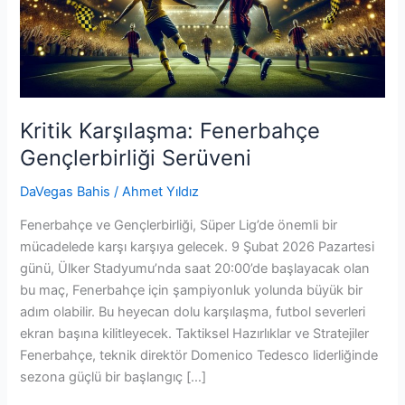
Kritik Karşılaşma: Fenerbahçe
Gençlerbirliği Serüveni
DaVegas Bahis
/
Ahmet Yıldız
Fenerbahçe ve Gençlerbirliği, Süper Lig’de önemli bir
mücadelede karşı karşıya gelecek. 9 Şubat 2026 Pazartesi
günü, Ülker Stadyumu’nda saat 20:00’de başlayacak olan
bu maç, Fenerbahçe için şampiyonluk yolunda büyük bir
adım olabilir. Bu heyecan dolu karşılaşma, futbol severleri
ekran başına kilitleyecek. Taktiksel Hazırlıklar ve Stratejiler
Fenerbahçe, teknik direktör Domenico Tedesco liderliğinde
sezona güçlü bir başlangıç […]