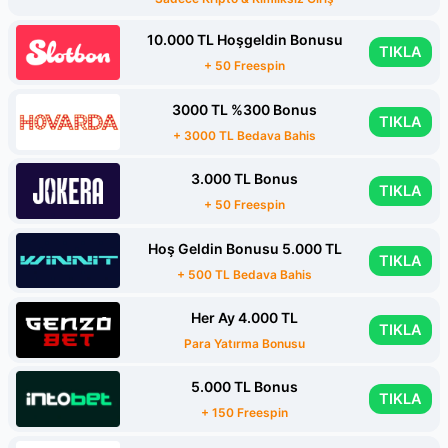
10.000 TL Hoşgeldin Bonusu
TIKLA
+ 50 Freespin
3000 TL %300 Bonus
TIKLA
+ 3000 TL Bedava Bahis
3.000 TL Bonus
TIKLA
+ 50 Freespin
Hoş Geldin Bonusu 5.000 TL
TIKLA
+ 500 TL Bedava Bahis
Her Ay 4.000 TL
TIKLA
Para Yatırma Bonusu
5.000 TL Bonus
TIKLA
+ 150 Freespin