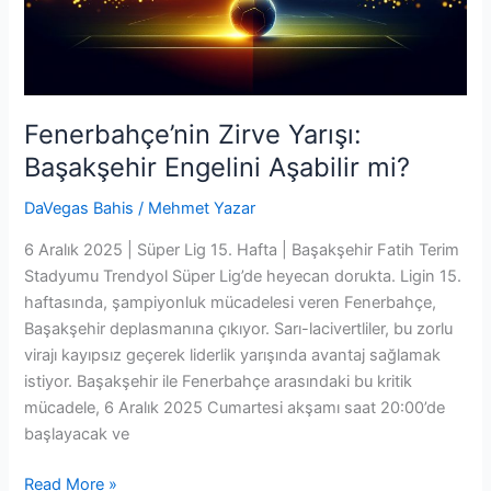
Fenerbahçe’nin Zirve Yarışı:
Başakşehir Engelini Aşabilir mi?
DaVegas Bahis
/
Mehmet Yazar
6 Aralık 2025 | Süper Lig 15. Hafta | Başakşehir Fatih Terim
Stadyumu Trendyol Süper Lig’de heyecan dorukta. Ligin 15.
haftasında, şampiyonluk mücadelesi veren Fenerbahçe,
Başakşehir deplasmanına çıkıyor. Sarı-lacivertliler, bu zorlu
virajı kayıpsız geçerek liderlik yarışında avantaj sağlamak
istiyor. Başakşehir ile Fenerbahçe arasındaki bu kritik
mücadele, 6 Aralık 2025 Cumartesi akşamı saat 20:00’de
başlayacak ve
Fenerbahçe’nin
Read More »