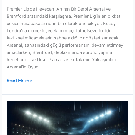
Premier Lig’de Heyecanı Artıran Bir Derbi Arsenal ve
Brentford arasındaki karşılaşma, Premier Lig’in en dikkat
çekici müsabakalarından biri olarak öne çıkıyor. Kuzey
Londra’da gerçekleşecek bu maç, futbolseverler için
taktiksel mücadelelerin sahne aldığı bir gösteri sunacak.
Arsenal, sahasındaki güçlü performansını devam ettirmeyi
amaçlarken, Brentford, deplasmanda sürpriz yapma
hedefinde. Taktiksel Planlar ve İki Takımın Yaklaşımları
Arsenal’in Oyun
Brentford’un
Read More »
Kuzey
Londra’daki
Sınavı:
Zorlu
Mücadele
ve
Stratejiler