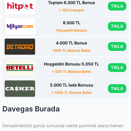
Toplam 6.000 TL Bonus
TIKLA
+ 100 Freespin
8.000 TL
TIKLA
Hoşgeldin Bonusu
4.000 TL Bonus
TIKLA
1000 TL Bedava Bahis
Hoşgeldin Bonusu 5.050 TL
TIKLA
+ 500 TL Bedava Bahis
5.000 TL İade Bonusu
TIKLA
+ 1000 TL Risksiz Bahis
Davegas Burada
Deneyimlerinizi günün sonunda nakite çevirmek adına hemen