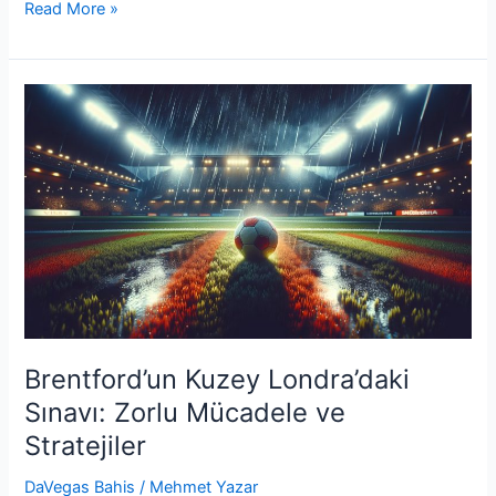
Premier
Read More »
Ligde
Anfield’da
Kritik
Kapışma:
Liverpool
mu
Yoksa
Sunderland
mi
Üstün?
Brentford’un Kuzey Londra’daki
Sınavı: Zorlu Mücadele ve
Stratejiler
DaVegas Bahis
/
Mehmet Yazar