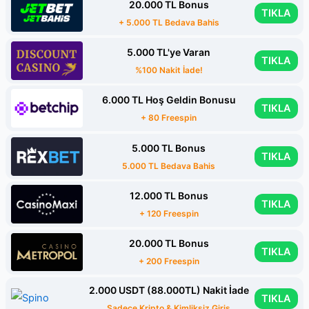
20.000 TL Bonus
TIKLA
+ 5.000 TL Bedava Bahis
5.000 TL'ye Varan
TIKLA
%100 Nakit İade!
6.000 TL Hoş Geldin Bonusu
TIKLA
+ 80 Freespin
5.000 TL Bonus
TIKLA
5.000 TL Bedava Bahis
12.000 TL Bonus
TIKLA
+ 120 Freespin
20.000 TL Bonus
TIKLA
+ 200 Freespin
2.000 USDT (88.000TL) Nakit İade
TIKLA
Sadece Kripto & Kimliksiz Giriş