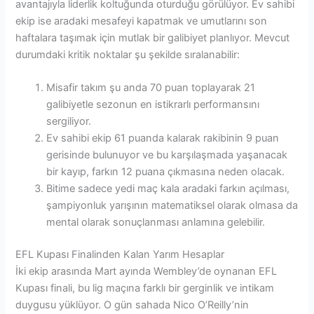
avantajıyla liderlik koltuğunda oturduğu görülüyor. Ev sahibi
ekip ise aradaki mesafeyi kapatmak ve umutlarını son
haftalara taşımak için mutlak bir galibiyet planlıyor. Mevcut
durumdaki kritik noktalar şu şekilde sıralanabilir:
Misafir takım şu anda 70 puan toplayarak 21
galibiyetle sezonun en istikrarlı performansını
sergiliyor.
Ev sahibi ekip 61 puanda kalarak rakibinin 9 puan
gerisinde bulunuyor ve bu karşılaşmada yaşanacak
bir kayıp, farkın 12 puana çıkmasına neden olacak.
Bitime sadece yedi maç kala aradaki farkın açılması,
şampiyonluk yarışının matematiksel olarak olmasa da
mental olarak sonuçlanması anlamına gelebilir.
EFL Kupası Finalinden Kalan Yarım Hesaplar
İki ekip arasında Mart ayında Wembley’de oynanan EFL
Kupası finali, bu lig maçına farklı bir gerginlik ve intikam
duygusu yüklüyor. O gün sahada Nico O’Reilly’nin