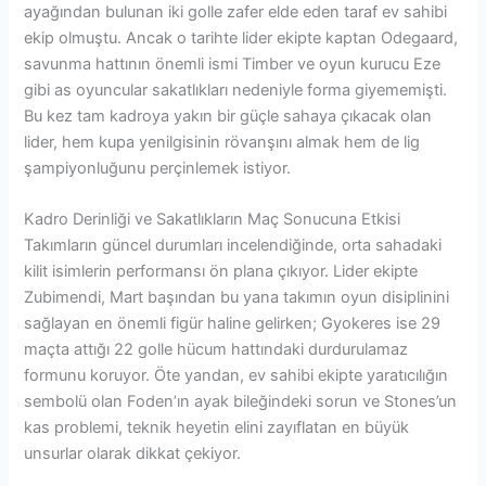
ayağından bulunan iki golle zafer elde eden taraf ev sahibi
ekip olmuştu. Ancak o tarihte lider ekipte kaptan Odegaard,
savunma hattının önemli ismi Timber ve oyun kurucu Eze
gibi as oyuncular sakatlıkları nedeniyle forma giyememişti.
Bu kez tam kadroya yakın bir güçle sahaya çıkacak olan
lider, hem kupa yenilgisinin rövanşını almak hem de lig
şampiyonluğunu perçinlemek istiyor.
Kadro Derinliği ve Sakatlıkların Maç Sonucuna Etkisi
Takımların güncel durumları incelendiğinde, orta sahadaki
kilit isimlerin performansı ön plana çıkıyor. Lider ekipte
Zubimendi, Mart başından bu yana takımın oyun disiplinini
sağlayan en önemli figür haline gelirken; Gyokeres ise 29
maçta attığı 22 golle hücum hattındaki durdurulamaz
formunu koruyor. Öte yandan, ev sahibi ekipte yaratıcılığın
sembolü olan Foden’ın ayak bileğindeki sorun ve Stones’un
kas problemi, teknik heyetin elini zayıflatan en büyük
unsurlar olarak dikkat çekiyor.