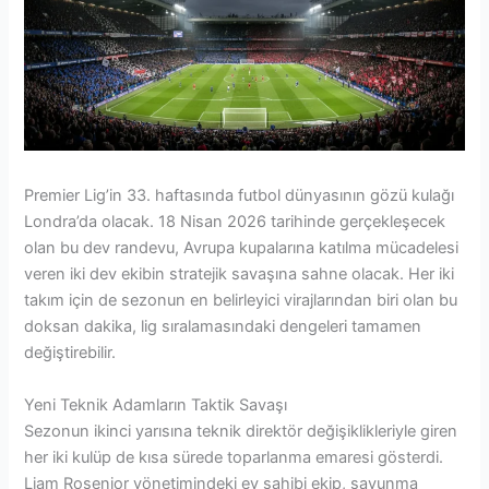
Premier Lig’in 33. haftasında futbol dünyasının gözü kulağı
Londra’da olacak. 18 Nisan 2026 tarihinde gerçekleşecek
olan bu dev randevu, Avrupa kupalarına katılma mücadelesi
veren iki dev ekibin stratejik savaşına sahne olacak. Her iki
takım için de sezonun en belirleyici virajlarından biri olan bu
doksan dakika, lig sıralamasındaki dengeleri tamamen
değiştirebilir.
Yeni Teknik Adamların Taktik Savaşı
Sezonun ikinci yarısına teknik direktör değişiklikleriyle giren
her iki kulüp de kısa sürede toparlanma emaresi gösterdi.
Liam Rosenior yönetimindeki ev sahibi ekip, savunma