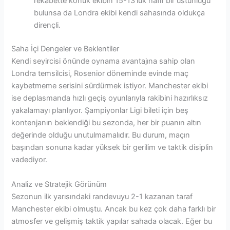
rekabette konuk ekibin 15-13’lük hafif bir üstünlüğü
bulunsa da Londra ekibi kendi sahasında oldukça
dirençli.
Saha İçi Dengeler ve Beklentiler
Kendi seyircisi önünde oynama avantajına sahip olan
Londra temsilcisi, Rosenior döneminde evinde maç
kaybetmeme serisini sürdürmek istiyor. Manchester ekibi
ise deplasmanda hızlı geçiş oyunlarıyla rakibini hazırlıksız
yakalamayı planlıyor. Şampiyonlar Ligi bileti için beş
kontenjanın beklendiği bu sezonda, her bir puanın altın
değerinde olduğu unutulmamalıdır. Bu durum, maçın
başından sonuna kadar yüksek bir gerilim ve taktik disiplin
vadediyor.
Analiz ve Stratejik Görünüm
Sezonun ilk yarısındaki randevuyu 2-1 kazanan taraf
Manchester ekibi olmuştu. Ancak bu kez çok daha farklı bir
atmosfer ve gelişmiş taktik yapılar sahada olacak. Eğer bu